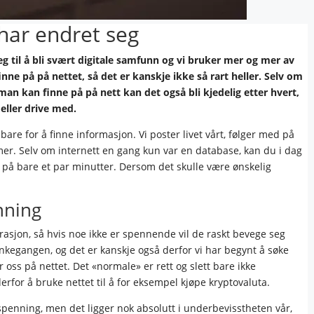
 har endret seg
eg til å bli svært digitale samfunn og vi bruker mer og mer av
nne på på nettet, så det er kanskje ikke så rart heller. Selv om
an kan finne på på nett kan det også bli kjedelig etter hvert,
 eller drive med.
bare for å finne informasjon. Vi poster livet vårt, følger med på
 mer. Selv om internett en gang kun var en database, kan du i dag
 på bare et par minutter. Dersom det skulle være ønskelig
enning
asjon, så hvis noe ikke er spennende vil de raskt bevege seg
tankegangen, og det er kanskje også derfor vi har begynt å søke
ss på nettet. Det «normale» er rett og slett bare ikke
for å bruke nettet til å for eksempel kjøpe kryptovaluta.
r spenning, men det ligger nok absolutt i underbevisstheten vår,