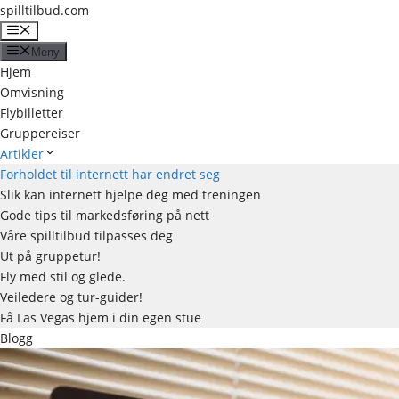
Hopp
spilltilbud.com
til
Meny
innhold
Meny
Hjem
Omvisning
Flybilletter
Gruppereiser
Artikler
Forholdet til internett har endret seg
Slik kan internett hjelpe deg med treningen
Gode tips til markedsføring på nett
Våre spilltilbud tilpasses deg
Ut på gruppetur!
Fly med stil og glede.
Veiledere og tur-guider!
Få Las Vegas hjem i din egen stue
Blogg