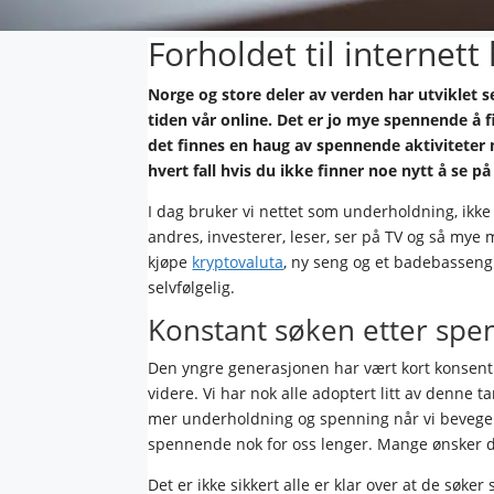
Forholdet til internett
Norge og store deler av verden har utviklet s
tiden vår online. Det er jo mye spennende å fi
det finnes en haug av spennende aktiviteter m
hvert fall hvis du ikke finner noe nytt å se på
I dag bruker vi nettet som underholdning, ikke 
andres, investerer, leser, ser på TV og så mye
kjøpe
kryptovaluta
, ny seng og et badebasseng
selvfølgelig.
Konstant søken etter sp
Den yngre generasjonen har vært kort konsentr
videre. Vi har nok alle adoptert litt av denne 
mer underholdning og spenning når vi beveger o
spennende nok for oss lenger. Mange ønsker der
Det er ikke sikkert alle er klar over at de søke