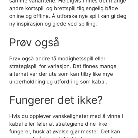
samme variantene. Heldigvis finnes det mange
andre kortspill og brettspill tilgjengelig både
online og offline. Å utforske nye spill kan gi deg
ny inspirasjon og glede ved spilling.
Prøv også
Prøv også andre tålmodighetsspill eller
strategispill for variasjon. Det finnes mange
alternativer der ute som kan tilby like mye
underholdning og utfordring som kabal.
Fungerer det ikke?
Hvis du opplever vanskeligheter med å vinne i
kabal eller føler at strategiene dine ikke
fungerer, husk at øvelse gjør mester. Det kan