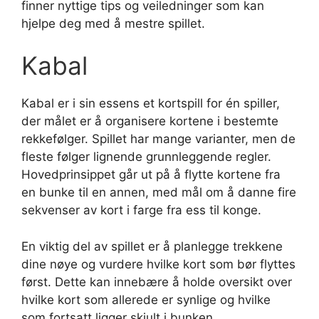
finner nyttige tips og veiledninger som kan
hjelpe deg med å mestre spillet.
Kabal
Kabal er i sin essens et kortspill for én spiller,
der målet er å organisere kortene i bestemte
rekkefølger. Spillet har mange varianter, men de
fleste følger lignende grunnleggende regler.
Hovedprinsippet går ut på å flytte kortene fra
en bunke til en annen, med mål om å danne fire
sekvenser av kort i farge fra ess til konge.
En viktig del av spillet er å planlegge trekkene
dine nøye og vurdere hvilke kort som bør flyttes
først. Dette kan innebære å holde oversikt over
hvilke kort som allerede er synlige og hvilke
som fortsatt ligger skjult i bunken.