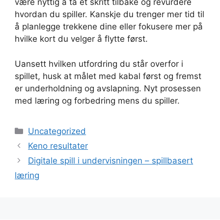
være nyttig å ta et skritt tilbake og revurdere
hvordan du spiller. Kanskje du trenger mer tid til
å planlegge trekkene dine eller fokusere mer på
hvilke kort du velger å flytte først.
Uansett hvilken utfordring du står overfor i
spillet, husk at målet med kabal først og fremst
er underholdning og avslapning. Nyt prosessen
med læring og forbedring mens du spiller.
Kategorier
Uncategorized
Keno resultater
Digitale spill i undervisningen – spillbasert
læring