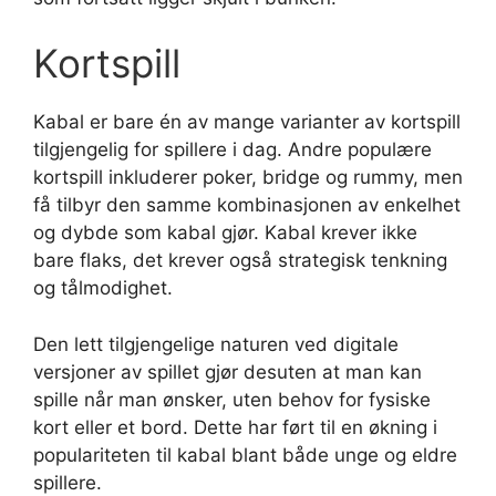
Kortspill
Kabal er bare én av mange varianter av kortspill
tilgjengelig for spillere i dag. Andre populære
kortspill inkluderer poker, bridge og rummy, men
få tilbyr den samme kombinasjonen av enkelhet
og dybde som kabal gjør. Kabal krever ikke
bare flaks, det krever også strategisk tenkning
og tålmodighet.
Den lett tilgjengelige naturen ved digitale
versjoner av spillet gjør desuten at man kan
spille når man ønsker, uten behov for fysiske
kort eller et bord. Dette har ført til en økning i
populariteten til kabal blant både unge og eldre
spillere.