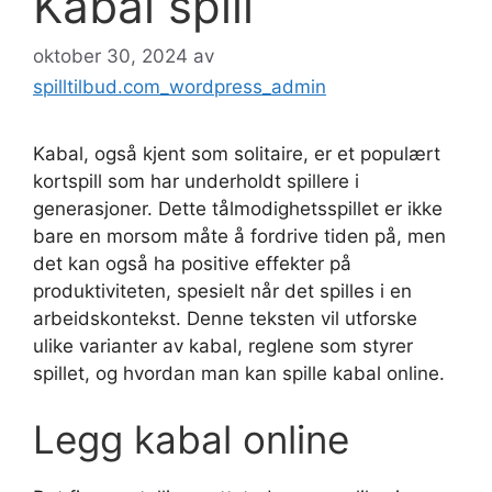
Kabal spill
oktober 30, 2024
av
spilltilbud.com_wordpress_admin
Kabal, også kjent som solitaire, er et populært
kortspill som har underholdt spillere i
generasjoner. Dette tålmodighetsspillet er ikke
bare en morsom måte å fordrive tiden på, men
det kan også ha positive effekter på
produktiviteten, spesielt når det spilles i en
arbeidskontekst. Denne teksten vil utforske
ulike varianter av kabal, reglene som styrer
spillet, og hvordan man kan spille kabal online.
Legg kabal online