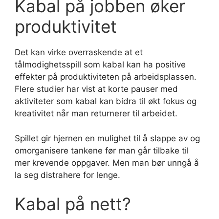
Kabal på jobben øker
produktivitet
Det kan virke overraskende at et
tålmodighetsspill som kabal kan ha positive
effekter på produktiviteten på arbeidsplassen.
Flere studier har vist at korte pauser med
aktiviteter som kabal kan bidra til økt fokus og
kreativitet når man returnerer til arbeidet.
Spillet gir hjernen en mulighet til å slappe av og
omorganisere tankene før man går tilbake til
mer krevende oppgaver. Men man bør unngå å
la seg distrahere for lenge.
Kabal på nett?